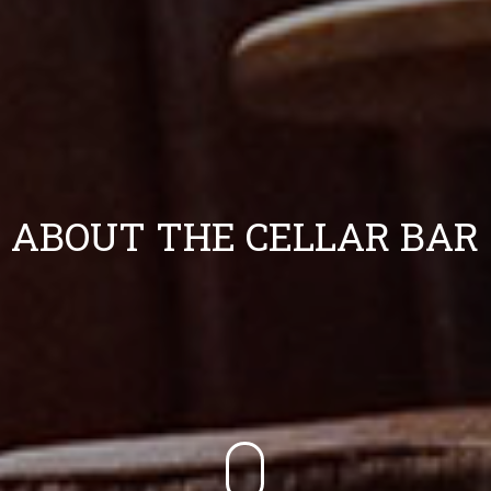
A
B
O
U
T
T
H
E
C
E
L
L
A
R
B
A
R